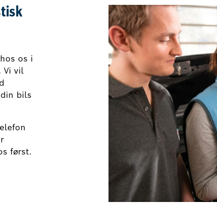
tisk
hos os i
 Vi vil
ed
din bils
telefon
r
s først.