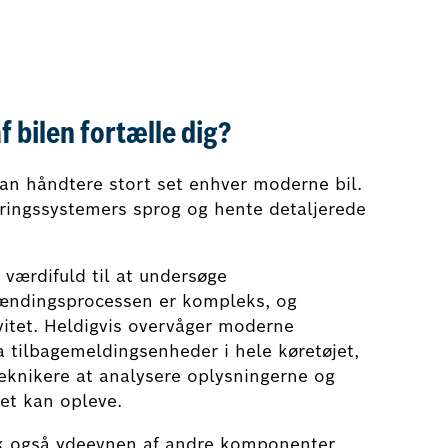
f bilen fortælle dig?
kan håndtere stort set enhver moderne bil.
tyringssystemers sprog og hente detaljerede
g værdifuld til at undersøge
rændingsprocessen er kompleks, og
ivitet. Heldigvis overvåger moderne
 tilbagemeldingsenheder i hele køretøjet,
 teknikere at analysere oplysningerne og
et kan opleve.
ek også ydeevnen af andre komponenter,