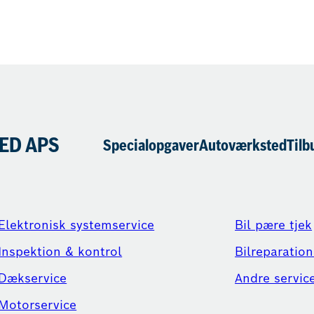
ED APS
Specialopgaver
Autoværksted
Tilb
Elektronisk systemservice
Bil pære tjek
Inspektion & kontrol
Bilreparation
Dækservice
Andre servic
Motorservice