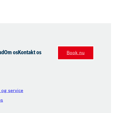
ud
Om os
Kontakt os
Book nu
 og service
es