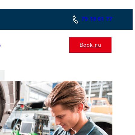
75 19 61 77
Book nu
s