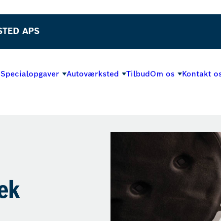
STED APS
Specialopgaver
Autoværksted
Tilbud
Om os
Kontakt o
jek